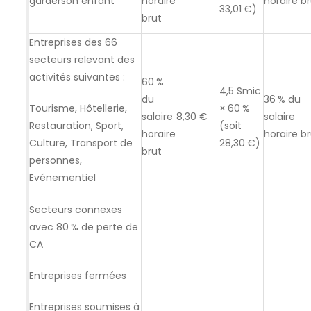
garderson enfant
horaire
horaire b
33,01 €)
brut
Entreprises des 66
secteurs relevant des
activités suivantes :
60 %
4,5 Smic
du
36 % du
Tourisme, Hôtellerie,
× 60 %
salaire
8,30 €
salaire
Restauration, Sport,
(soit
horaire
horaire b
Culture, Transport de
28,30 €)
brut
personnes,
Evénementiel
Secteurs connexes
avec 80 % de perte de
CA
Entreprises fermées
Entreprises soumises à