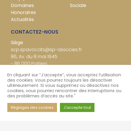
Domaines
Sociale
Honoraires
Actualités
CONTACTEZ-NOUS
Siège
scp.spavocats@sp-associes.fr
86, Av. du 8 mai 1945
-
86 000
Poitiers
Tél :
05 49 88 64 64
En cliquant sur ”J’accepte”, vous acceptez l’utilisation
Fax :
05 49 85 19 74
des cookies. Vous pourrez toujours les désactiver
Case 93
ultérieurement. Si vous supprimez ou désactivez nos
cookies, vous pourriez rencontrer des interruptions ou
des problèmes d’accès au site."
Bureau Secondaire
scp.spavocats@sp-associes.fr
Réglages des cookies
J'accepte tout
17, rue Cadet - 75009 Paris
Tél :
01 88 32 90 52
Toque Palais : K0098