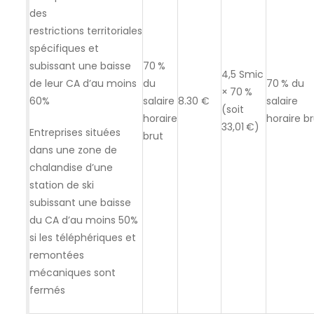
des
restrictions territoriales
spécifiques et
subissant une baisse
70 %
4,5 Smic
de leur CA d’au moins
du
70 % du
× 70 %
60%
salaire
8.30 €
salaire
(soit
horaire
horaire b
33,01 €)
Entreprises situées
brut
dans une zone de
chalandise d’une
station de ski
subissant une baisse
du CA d’au moins 50%
si les téléphériques et
remontées
mécaniques sont
fermés