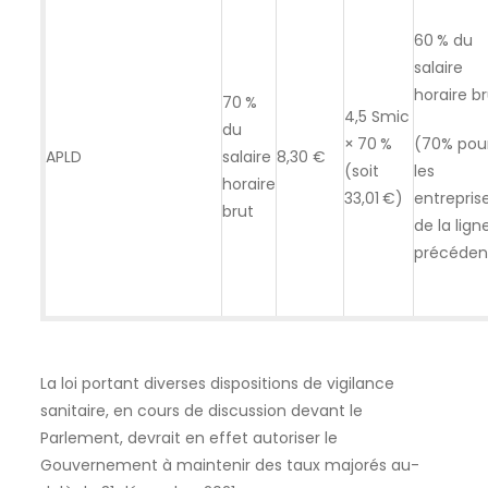
60 % du
salaire
horaire b
70 %
4,5 Smic
du
× 70 %
(70% pou
APLD
salaire
8,30 €
(soit
les
horaire
33,01 €)
entrepris
brut
de la lign
précéden
La loi portant diverses dispositions de vigilance
sanitaire, en cours de discussion devant le
Parlement, devrait en effet autoriser le
Gouvernement à maintenir des taux majorés au-